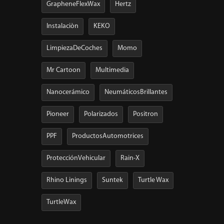
GrapheneFlexWax
Hertz
Instalaciòn
KEKO
LimpiezaDeCoches
Momo
Mr Cartoon
Multimedia
Nanocerámico
NeumáticosBrillantes
Pioneer
Polarizados
Positron
PPF
ProductosAutomotrices
ProtecciónVehicular
Rain-X
Rhino Linings
Suntek
Turtle Wax
TurtleWax