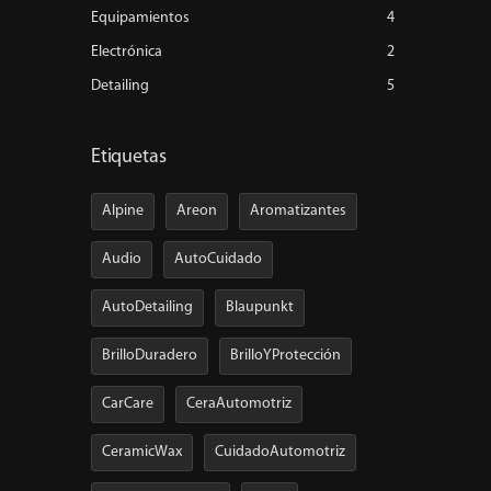
Equipamientos
4
Electrónica
2
Detailing
5
Etiquetas
Alpine
Areon
Aromatizantes
Audio
AutoCuidado
AutoDetailing
Blaupunkt
BrilloDuradero
BrilloYProtección
CarCare
CeraAutomotriz
CeramicWax
CuidadoAutomotriz