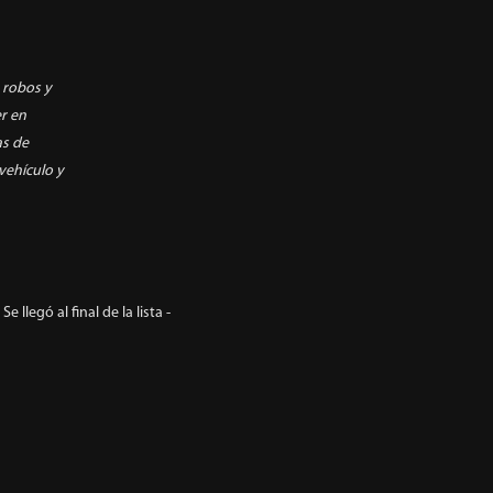
 robos y
er en
as de
vehículo y
- Se llegó al final de la lista -