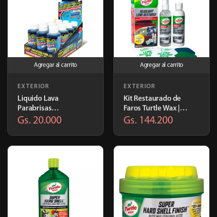
Agregar al carrito
Agregar al carrito
EXTERIOR
EXTERIOR
Liquido Lava
Kit Restaurado de
Parabrisas
Faros Turtle Wax |
Concentrado HS |
T240KT
Gs. 20.000
Gs. 144.200
29.602