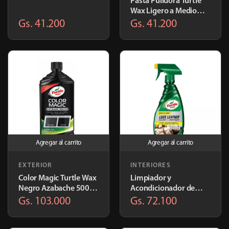
Pasta Pulidora Turtle
Wax Ligero a Medio
298gr | T241A 50205
Gs. 41.200
Gs. 41.200
Agregar al carrito
Agregar al carrito
EXTERIOR
INTERIORES
Color Magic Turtle Wax
Limpiador y
Negro Azabache 500ml
Acondicionador de
| T374KTRS
Cuero Turtle Wax 473
Gs. 103.000
Gs. 72.100
ml | T363A/T363AS