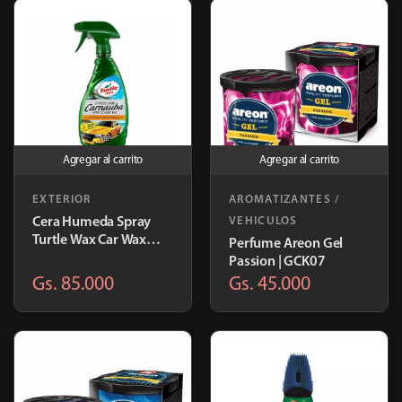
Agregar al carrito
Agregar al carrito
EXTERIOR
AROMATIZANTES /
Cera Humeda Spray
VEHICULOS
Turtle Wax Car Wax
Perfume Areon Gel
473ml
Passion | GCK07
Gs. 85.000
Gs. 45.000