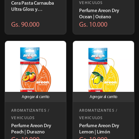
Cera Pasta Carnauba
VEHICULOS
Ultra Gloss y
Perfume Areon Dry
Removedor de rayas |
Ocean | Océano
29.908
Gs. 90.000
Gs. 10.000
Agregar al carrito
Agregar al carrito
AROMATIZANTES /
AROMATIZANTES /
VEHICULOS
VEHICULOS
Perfume Areon Dry
Perfume Areon Dry
Peach | Durazno
Lemon | Limón