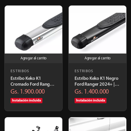
Agregar al carrito
Agregar al carrito
ESTRIBOS
ESTRIBOS
Estribo Keko K1
Estribo Keko K1 Negro
Cromado Ford Ranger
Ford Ranger 2024+ |
2024+ | K025CR
K025PR
Gs. 1.900.000
Gs. 1.400.000
Instalación incluida
Instalación incluida