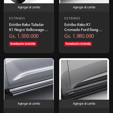
Agregar al carrito
Agregar al carrito
ESTRIBOS
ESTRIBOS
Estribo Keko Tubular
Estribo Keko K1
K1 Negro Volkswagen
Cromado Ford Ranger
Amarok | K181PR
2012+ | K318ALC7
Gs. 1.500.000
Gs. 1.980.000
Instalación incluida
Instalación incluida
Agregar al carrito
Agregar al carrito