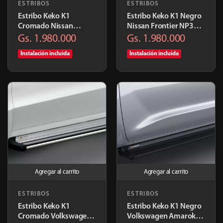
ESTRIBOS
ESTRIBOS
Estribo Keko K1
Estribo Keko K1 Negro
Cromado Nissan
Nissan Frontier NP300
Frontier/NP300 2015+
2015+ | K884ALPR
Gs. 1.980.000
Gs. 1.980.000
| K884ALC7
Instalación incluida
Instalación incluida
Agregar al carrito
Agregar al carrito
ESTRIBOS
ESTRIBOS
Estribo Keko K1
Estribo Keko K1 Negro
Cromado Volkswagen
Volkswagen Amarok