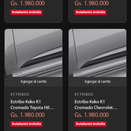
Amarok 2010+ |
2010+ | K294ALPR
Gs. 1.980.000
Gs. 1.980.000
K294ALC7
Instalación incluida
Instalación incluida
Agregar al carrito
Agregar al carrito
ESTRIBOS
ESTRIBOS
Estribo Keko K1
Estribo Keko K1
Cromado Toyota Hilux
Cromado Chevrolet
2005+ | K252ALC7
S10/DMAX 2012+ |
Gs. 1.980.000
Gs. 1.980.000
K636ALC7
Instalación incluida
Instalación incluida