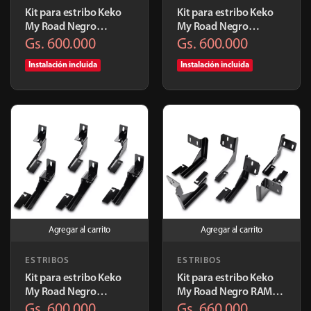
Kit para estribo Keko
Kit para estribo Keko
My Road Negro
My Road Negro
Volkswagen Amarok
Mitsubishi Triton
Gs. 600.000
Gs. 600.000
2010+ | K477
2016+ | K644
Instalación incluida
Instalación incluida
Agregar al carrito
Agregar al carrito
ESTRIBOS
ESTRIBOS
Kit para estribo Keko
Kit para estribo Keko
My Road Negro
My Road Negro RAM
Chevrolet S10 2010+ |
2500 | K497
Gs. 600.000
Gs. 660.000