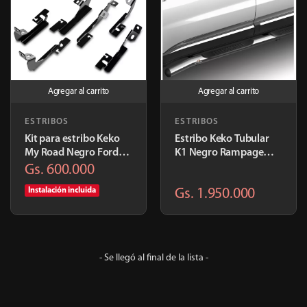
Agregar al carrito
Agregar al carrito
ESTRIBOS
ESTRIBOS
Kit para estribo Keko
Estribo Keko Tubular
My Road Negro Ford
K1 Negro Rampage
Ranger 2024+ D/C |
2023+ | K444CR
Gs. 600.000
K023
Instalación incluida
Gs. 1.950.000
- Se llegó al final de la lista -