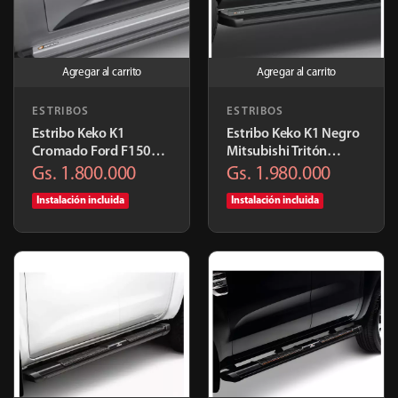
Agregar al carrito
Agregar al carrito
ESTRIBOS
ESTRIBOS
Estribo Keko K1
Estribo Keko K1 Negro
Cromado Ford F150
Mitsubishi Tritón
2015+ | KE611ALPR
2016+ | K343ALPR
Gs. 1.800.000
Gs. 1.980.000
Instalación incluida
Instalación incluida