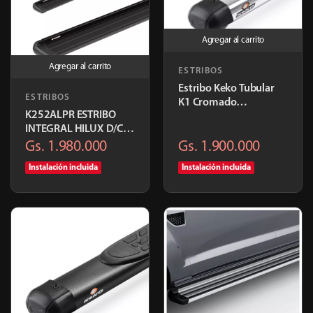
Agregar al carrito
Agregar al carrito
ESTRIBOS
Estribo Keko Tubular
ESTRIBOS
K1 Cromado
K252ALPR ESTRIBO
Volkswagen Amarok |
INTEGRAL HILUX D/C
K181CR
05/15
Gs. 1.980.000
Gs. 1.900.000
Instalación incluida
Instalación incluida