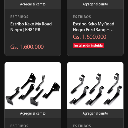
Agregar al carrito
Agregar al carrito
ESTRIBOS
ESTRIBOS
Estribo Keko My Road
Estribo Keko My Road
Negro | K481PR
Negro Ford Ranger
2013/2024 | K403PR
Gs. 1.600.000
Gs. 1.600.000
Instalación incluida
Agregar al carrito
Agregar al carrito
ESTRIBOS
ESTRIBOS