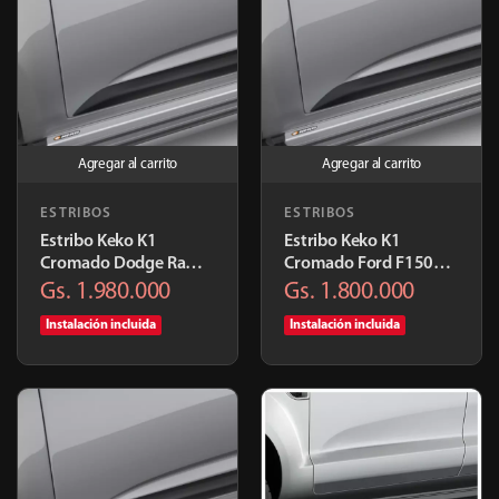
Agregar al carrito
Agregar al carrito
ESTRIBOS
ESTRIBOS
Estribo Keko K1
Estribo Keko K1
Cromado Dodge Ram
Cromado Ford F150
2012+ | K396ALC7
2015+ | KE611ALC7
Gs. 1.980.000
Gs. 1.800.000
Instalación incluida
Instalación incluida