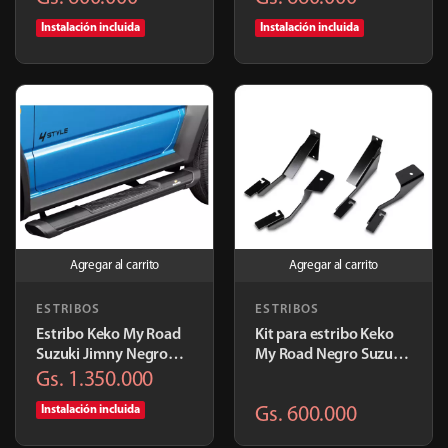
K619
Instalación incluida
Instalación incluida
Agregar al carrito
Agregar al carrito
ESTRIBOS
ESTRIBOS
Estribo Keko My Road
Kit para estribo Keko
Suzuki Jimny Negro
My Road Negro Suzuki
2021+ | K894PR
Jimmy | K916
Gs. 1.350.000
Instalación incluida
Gs. 600.000