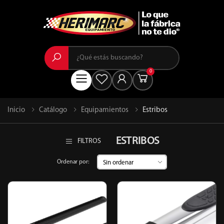
Buscar
0
Menú
Inicio
Catálogo
Equipamientos
Estribos
ESTRIBOS
FILTROS
Ordenar por: