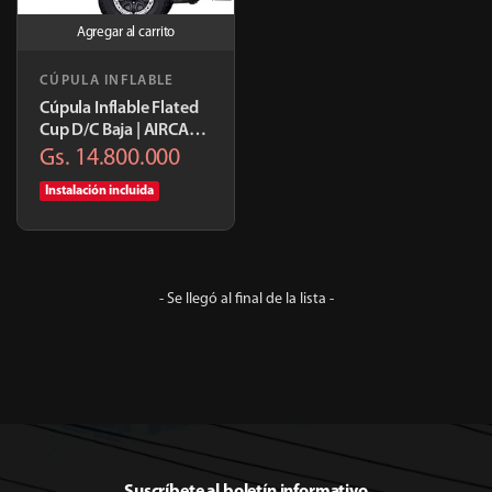
Agregar al carrito
CÚPULA INFLABLE
Cúpula Inflable Flated
Cup D/C Baja | AIRCAP-
FLL64-24
Gs. 14.800.000
Instalación incluida
- Se llegó al final de la lista -
Suscríbete al boletín informativo