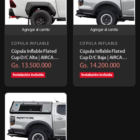
Agregar al carrito
Agregar al carrito
CÚPULA INFLABLE
CÚPULA INFLABLE
Cúpula Inflable Flated
Cúpula Inflable Flated
Cup D/C Alta | AIRCAP-
Cup D/C Baja | AIRCAP-
MIDX1-24
SHRT1-24
Gs. 13.500.000
Gs. 14.200.000
Instalación incluida
Instalación incluida