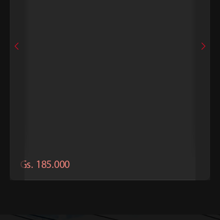
Agregar al carrito
INDISPENSABLES
Cinta con Argolla JK TS-5030w 2" 9m 4000Kg Naranja
Gs. 185.000