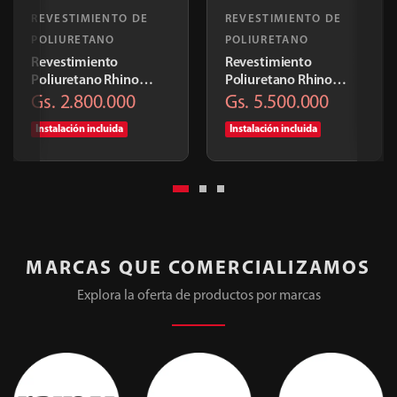
REVESTIMIENTO DE
REVESTIMIENTO DE
POLIURETANO
POLIURETANO
Revestimiento
Revestimiento
Poliuretano Rhino
Poliuretano Rhino
Linings Light Doble
Linings Heavy Dutty
Gs. 2.800.000
Gs. 5.500.000
Cabina
Extra Grande 6mm
Instalación incluida
Instalación incluida
MARCAS QUE COMERCIALIZAMOS
Explora la oferta de productos por marcas