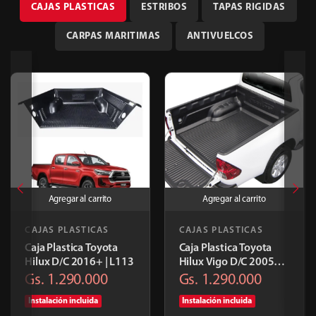
CAJAS PLASTICAS
ESTRIBOS
TAPAS RIGIDAS
CARPAS MARITIMAS
ANTIVUELCOS
Agregar al carrito
Agregar al carrito
CAJAS PLASTICAS
CAJAS PLASTICAS
Caja Plastica Toyota
Caja Plastica Toyota
Hilux D/C 2016+ | L113
Hilux Vigo D/C 2005+ |
L112 T51
Gs. 1.290.000
Gs. 1.290.000
Instalación incluida
Instalación incluida