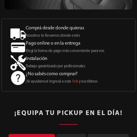
Comprá desde donde quieras
Nosotros te llevamos donde estés
Pago online o en la entrega
Elegí la forma de pago más conveniente para vos
Instalación
Trabajo garantizado por profesionales
¿No sabés como comprar?
¡Te ayudamos! Ingresá a este
link
y escribinos
¡EQUIPA TU PICKUP EN EL DÍA!