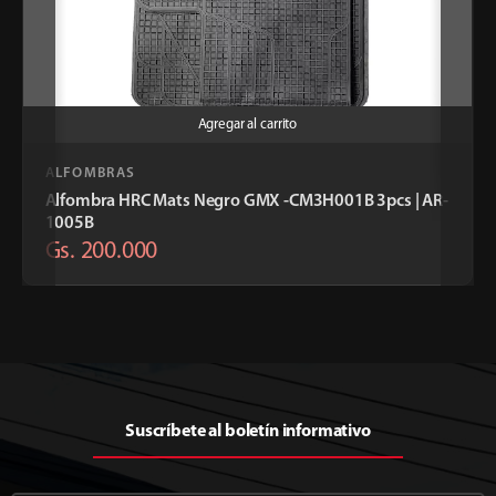
Agregar al carrito
ALFOMBRAS
Alfombra HRC Mats Negro GMX -CM3H001B 3pcs | AR-
1005B
Gs. 200.000
Suscríbete al boletín informativo